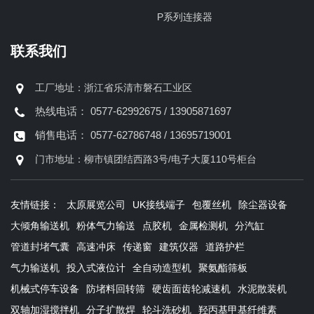
P系列连接器
联系我们
工厂地址：浙江省乐清市磐石工业区
热线电话： 0577-62992675 / 13905871697
销售电话： 0577-62786748 / 13695719001
门市地址：柳市镇团结西路3号/电子大厦110号柜台
友情链接：
太原展览公司
UK接线端子
包覆丝机
除尘器设备
大倾角输送机
粉体气力输送
点胶机
金属检测机
分汽缸
管道封堵气囊
高速冲床
传递窗
建筑仪器
道路护栏
气力输送机
投入式液位计
全自动造型机
聚氨酯筛板
机械式停车设备
防堵料回转筛
硬齿面齿轮减速机
水泥散装机
双轴加湿搅拌机
分子扩散焊
轮斗洗砂机
羟丙基甲基纤维素